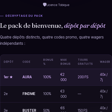
🛡
Licence Tobique
DÉCRYPTAGE DU PACK
Le pack de bienvenue,
dépôt par dépôt
Quatre dépôts distincts, quatre codes promo, quatre wagers
indépendants :
BONUS
MAX
TOURS
DÉPÔT
CODE
WAGER
%
BONUS
GRATUITS
€2
40x /
1er ★
AURA
100%
200 FS
000
7j
€3
40x /
2e
FINDME
100%
—
000
7j
€6
40x /
3e
BUSTER
50%
150 FS