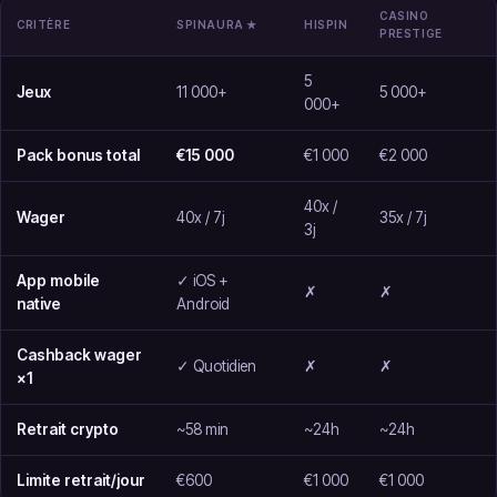
CASINO
CRITÈRE
SPINAURA ★
HISPIN
PRESTIGE
5
Jeux
11 000+
5 000+
000+
Pack bonus total
€15 000
€1 000
€2 000
40x /
Wager
40x / 7j
35x / 7j
3j
App mobile
✓ iOS +
✗
✗
native
Android
Cashback wager
✓ Quotidien
✗
✗
×1
Retrait crypto
~58 min
~24h
~24h
Limite retrait/jour
€600
€1 000
€1 000