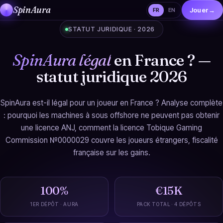
SpinAura
Jouer
→
FR
EN
STATUT JURIDIQUE · 2026
SpinAura légal
en France ? —
statut juridique 2026
SpinAura est-il légal pour un joueur en France ? Analyse complète
: pourquoi les machines à sous offshore ne peuvent pas obtenir
une licence ANJ, comment la licence Tobique Gaming
Commission №0000029 couvre les joueurs étrangers, fiscalité
française sur les gains.
100%
€15K
1ER DÉPÔT · AURA
PACK TOTAL · 4 DÉPÔTS