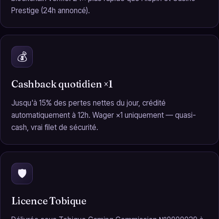
Prestige (24h annoncé).
💰
Cashback quotidien ×1
Jusqu'à 15% des pertes nettes du jour, crédité
automatiquement à 12h. Wager ×1 uniquement — quasi-
cash, vrai filet de sécurité.
🛡
Licence Tobique